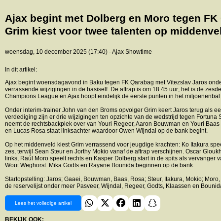
Ajax begint met Dolberg en Moro tegen FK
Grim kiest voor twee talenten op middenve
woensdag, 10 december 2025 (17:40) - Ajax Showtime
In dit artikel:
Ajax begint woensdagavond in Baku tegen FK Qarabag met Vitezslav Jaros onder
verrassende wijzigingen in de basiself. De aftrap is om 18.45 uur; het is de zesd
Champions League en Ajax hoopt eindelijk de eerste punten in het miljoenenbal
Onder interim-trainer John van den Broms opvolger Grim keert Jaros terug als eer
verdediging zijn er drie wijzigingen ten opzichte van de wedstrijd tegen Fortuna 
neemt de rechtsbackplek over van Youri Regeer, Aaron Bouwman en Youri Baas
en Lucas Rosa staat linksachter waardoor Owen Wijndal op de bank begint.
Op het middenveld kiest Grim verrassend voor jeugdige krachten: Ko Itakura spee
zes, terwijl Sean Steur en Jorthy Mokio vanaf de aftrap verschijnen. Oscar Gloukh
links, Raúl Moro speelt rechts en Kasper Dolberg start in de spits als vervanger
Wout Weghorst. Mika Godts en Rayane Bounida beginnen op de bank.
Startopstelling: Jaros; Gaaei, Bouwman, Baas, Rosa; Steur, Itakura, Mokio; Moro
de reservelijst onder meer Pasveer, Wijndal, Regeer, Godts, Klaassen en Bounid
Lees het volledige artikel
BEKIJK OOK: