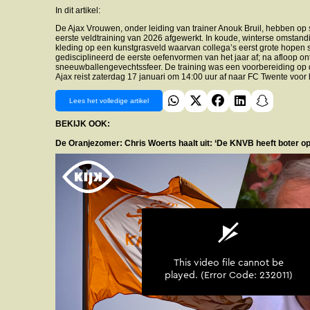
In dit artikel:
De Ajax Vrouwen, onder leiding van trainer Anouk Bruil, hebben o
eerste veldtraining van 2026 afgewerkt. In koude, winterse omstan
kleding op een kunstgrasveld waarvan collega’s eerst grote hope
gedisciplineerd de eerste oefenvormen van het jaar af; na afloop on
sneeuwballengevechtssfeer. De training was een voorbereiding op de
Ajax reist zaterdag 17 januari om 14:00 uur af naar FC Twente voor 
Lees het volledige artikel
BEKIJK OOK:
De Oranjezomer: Chris Woerts haalt uit: ‘De KNVB heeft boter op