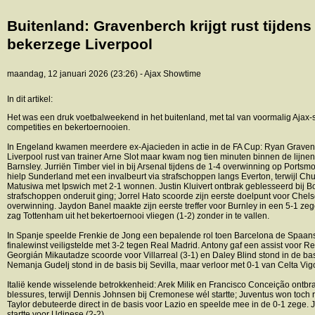
Buitenland: Gravenberch krijgt rust tijden
bekerzege Liverpool
maandag, 12 januari 2026 (23:26) - Ajax Showtime
In dit artikel:
Het was een druk voetbalweekend in het buitenland, met tal van voormalig Ajax-
competities en bekertoernooien.
In Engeland kwamen meerdere ex-Ajacieden in actie in de FA Cup: Ryan Graven
Liverpool rust van trainer Arne Slot maar kwam nog tien minuten binnen de lijnen
Barnsley. Jurriën Timber viel in bij Arsenal tijdens de 1-4 overwinning op Portsm
hielp Sunderland met een invalbeurt via strafschoppen langs Everton, terwijl C
Matusiwa met Ipswich met 2-1 wonnen. Justin Kluivert ontbrak geblesseerd bij 
strafschoppen onderuit ging; Jorrel Hato scoorde zijn eerste doelpunt voor Chels
overwinning. Jaydon Banel maakte zijn eerste treffer voor Burnley in een 5-1
zag Tottenham uit het bekertoernooi vliegen (1-2) zonder in te vallen.
In Spanje speelde Frenkie de Jong een bepalende rol toen Barcelona de Spaa
finalewinst veiligstelde met 3-2 tegen Real Madrid. Antony gaf een assist voor Rea
Georgián Mikautadze scoorde voor Villarreal (3-1) en Daley Blind stond in de basi
Nemanja Gudelj stond in de basis bij Sevilla, maar verloor met 0-1 van Celta Vig
Italië kende wisselende betrokkenheid: Arek Milik en Francisco Conceição ontbr
blessures, terwijl Dennis Johnsen bij Cremonese wél startte; Juventus won toch 
Taylor debuteerde direct in de basis voor Lazio en speelde mee in de 0-1 zege
startte voor Udinese (2-2).