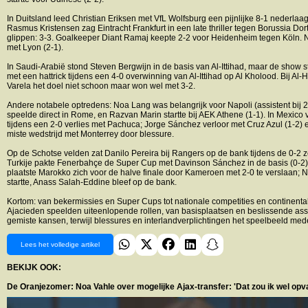
In Duitsland leed Christian Eriksen met VfL Wolfsburg een pijnlijke 8-1 nederlaag
Rasmus Kristensen zag Eintracht Frankfurt in een late thriller tegen Borussia Do
glippen: 3-3. Goalkeeper Diant Ramaj keepte 2-2 voor Heidenheim tegen Köln. N
met Lyon (2-1).
In Saudi-Arabië stond Steven Bergwijn in de basis van Al-Ittihad, maar de show
met een hattrick tijdens een 4-0 overwinning van Al-Ittihad op Al Kholood. Bij Al
Varela het doel niet schoon maar won wel met 3-2.
Andere notabele optredens: Noa Lang was belangrijk voor Napoli (assistent bij 2
speelde direct in Rome, en Razvan Marin startte bij AEK Athene (1-1). In Mexico v
tijdens een 2-0 verlies met Pachuca; Jorge Sánchez verloor met Cruz Azul (1-2
miste wedstrijd met Monterrey door blessure.
Op de Schotse velden zat Danilo Pereira bij Rangers op de bank tijdens de 0-2 
Turkije pakte Fenerbahçe de Super Cup met Davinson Sánchez in de basis (0-2)
plaatste Marokko zich voor de halve finale door Kameroen met 2-0 te verslaan; 
startte, Anass Salah-Eddine bleef op de bank.
Kortom: van bekermissies en Super Cups tot nationale competities en continent
Ajacieden speelden uiteenlopende rollen, van basisplaatsen en beslissende assi
gemiste kansen, terwijl blessures en interlandverplichtingen het speelbeeld me
Lees het volledige artikel
BEKIJK OOK:
De Oranjezomer: Noa Vahle over mogelijke Ajax-transfer: 'Dat zou ik wel opva