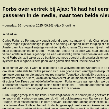
Forbs over vertrek bij Ajax: 'Ik had het eers
passeren in de media, maar toen belde Ale
woensdag, 26 november 2025 (09:26) - Ajax Showtime
In dit artikel:
Carlos Forbs, de Portugese vleugelspeler die woensdagavond in de Champion
Brugge tegen zijn voormalige jeugdclub Sporting CP speelt, blikte terug op zijn
Amsterdam. Als negentienjarige verruilde hij Manchester City — waar hij wel met 
maar geen speelminuten kreeg — voor Ajax, omdat hij op zoek was naar speelk
verliep echter niet zoals gehoopt: na een wisselvallig debuutseizoen en veel krit
vond Forbs zichzelf vaker op de bank terug, mede doordat trainerswissels en ee
systeem met wingbacks hem geen kans gaven zich structureel te bewijzen.
In de zomer van 2024 werd hij uitgeleend aan Wolverhampton Wanderers in de
ook daar herhaalde hetzelfde patroon zich: een goede start, vervolgens doelpun
opnieuw een trainer die andere keuzes maakte. Toen Ajax uiteindelijk besliste da
uitmaakte van de A-kern, kwam dat nieuws eerst via de media bij hem binnen; late
directeur Alex Kroes om het definitief te maken. Forbs en zes teamgenoten werde
kleedkamer geweerd en in een kleine ruimte geplaatst — een onaangename ga
ertoe aanzette zo snel mogelijk een nieuwe club te zoeken.
Club Brugge greep snel zijn kans. Forbs zegt dat de club hem vrijheid geeft om te
tonen, wat zijn vertrouwen terugbrengt. Hij had ook interesse van Rangers en L
Brugge, waar staf en bestuur in hem geloven. Hij onderhoudt nog contact met 
Fitz-Jim en Mika Godts en benadrukt dat hij geen spijt heeft van zijn keuze voor A
op dat moment niet de juiste context om te groeien. Forbs leest de Nederlandse 