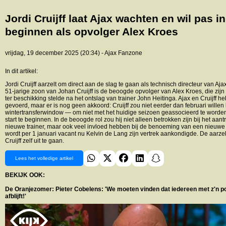
Jordi Cruijff laat Ajax wachten en wil pas in
beginnen als opvolger Alex Kroes
vrijdag, 19 december 2025 (20:34) - Ajax Fanzone
In dit artikel:
Jordi Cruijff aarzelt om direct aan de slag te gaan als technisch directeur van Aja
51-jarige zoon van Johan Cruijff is de beoogde opvolger van Alex Kroes, die zijn
ter beschikking stelde na het ontslag van trainer John Heitinga. Ajax en Cruijff 
gevoerd, maar er is nog geen akkoord: Cruijff zou niet eerder dan februari wille
wintertransferwindow — om niet met het huidige seizoen geassocieerd te word
start te beginnen. In de beoogde rol zou hij niet alleen betrokken zijn bij het aa
nieuwe trainer, maar ook veel invloed hebben bij de benoeming van een nieuwe 
wordt per 1 januari vacant nu Kelvin de Lang zijn vertrek aankondigde. De aarzeli
Cruijff zelf uit te gaan.
Lees het volledige artikel
BEKIJK OOK:
De Oranjezomer: Pieter Cobelens: 'We moeten vinden dat iedereen met z'n p
afblijft!'