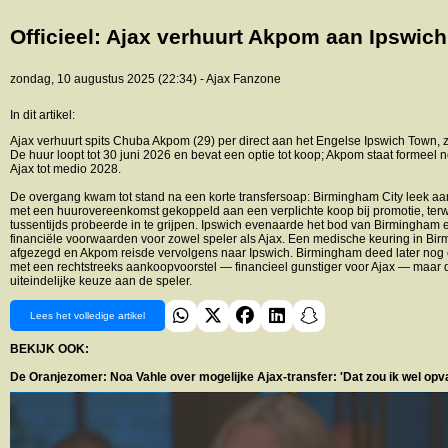
Officieel: Ajax verhuurt Akpom aan Ipswic
zondag, 10 augustus 2025 (22:34) - Ajax Fanzone
In dit artikel:
Ajax verhuurt spits Chuba Akpom (29) per direct aan het Engelse Ipswich Town,
De huur loopt tot 30 juni 2026 en bevat een optie tot koop; Akpom staat formeel n
Ajax tot medio 2028.
De overgang kwam tot stand na een korte transfersoap: Birmingham City leek aanv
met een huurovereenkomst gekoppeld aan een verplichte koop bij promotie, terw
tussentijds probeerde in te grijpen. Ipswich evenaarde het bod van Birmingham 
financiële voorwaarden voor zowel speler als Ajax. Een medische keuring in B
afgezegd en Akpom reisde vervolgens naar Ipswich. Birmingham deed later nog 
met een rechtstreeks aankoopvoorstel — financieel gunstiger voor Ajax — maar de
uiteindelijke keuze aan de speler.
Lees het volledige artikel
BEKIJK OOK:
De Oranjezomer: Noa Vahle over mogelijke Ajax-transfer: 'Dat zou ik wel opva