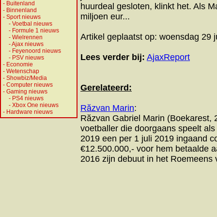
-
Buitenland
huurdeal gesloten, klinkt het. Als M
-
Binnenland
miljoen eur...
-
Sport nieuws
-
Voetbal nieuws
-
Formule 1 nieuws
Artikel geplaatst op: woensdag 29 
-
Wielrennen
-
Ajax nieuws
-
Feyenoord nieuws
Lees verder bij:
AjaxReport
-
PSV nieuws
-
Economie
-
Wetenschap
-
Showbiz/Media
-
Computer nieuws
Gerelateerd:
-
Gaming nieuws
-
PS4 nieuws
-
Xbox One nieuws
Răzvan Marin
:
-
Hardware nieuws
Răzvan Gabriel Marin (Boekarest,
voetballer die doorgaans speelt als
2019 een per 1 juli 2019 ingaand con
€12.500.000,- voor hem betaalde a
2016 zijn debuut in het Roemeens v