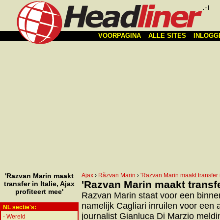
VOORPAGINA
ALLE SITES
INLOGG
'Razvan Marin maakt
Ajax
›
Răzvan Marin
›
'Razvan Marin maakt transfer in
'Razvan Marin maakt transfer
transfer in Italie, Ajax
profiteert mee'
Razvan Marin staat voor een binnenl
namelijk Cagliari inruilen voor een
NL sectie's:
journalist Gianluca Di Marzio meld
-
Wereld