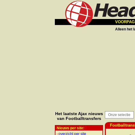
VOORPAG
Alleen het 
Het laatste Ajax nieuws
Onze selectie
van Footballtransfers
Footballtransf
Nieuws per site:
-
overzicht per site