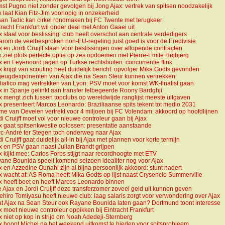
st Pugno niet zonder gevolgen bij Jong Ajax: vertrek van spitsen noodzakelijk
x laat Kian Fitz-Jim voorlopig in onzekerheid
an Tadic kan cirkel rondmaken bij FC Twente met terugkeer
tracht Frankfurt wil onder deal met Anton Gaaei uit
x staat voor beslissing: club heeft overschot aan centrale verdedigers
rom de veelbesproken non-EU-regeling juist goed is voor de Eredivisie
x en Jordi Cruijff staan voor beslissingen over aflopende contracten
x ziet plots perfecte optie op zes opdoemen met Pierre-Emile Højbjerg
x en Feyenoord jagen op Turkse rechtsbuiten: concurrentie flink
x krijgt van scouting heel duidelijk bericht: opvolger Mika Godts gevonden
jeugdexponenten van Ajax die na Sean Steur kunnen vertrekken
liafico mag vertrekken van Lyon: PSV moet voor komst WK-finalist gaan
x in Spanje gelinkt aan transfer felbegeerde Roony Bardghji
x mengt zich tussen topclubs op wereldwijde ranglijst meeste uitgaven
x presenteert Marcos Leonardo: Braziliaanse spits tekent tot medio 2031
ne van Oevelen vertrekt voor 4 miljoen bij FC Volendam: akkoord op hoofdlijnen
di Cruijff moet vol voor nieuwe controleur gaan bij Ajax
x gaat spitsenkwestie oplossen: presentatie aanstaande
c-André ter Stegen toch onderweg naar Ajax
di Cruijff gaat duidelijk all-in bij Ajax met plannen voor korte termijn
x en PSV gaan naast Julian Brandt grijpen
x kijkt mee: Carlos Forbs stijgt naar recordhoogte met ETV
ane Bounida speelt komend seizoen idealiter nog voor Ajax
x en Azzedine Ounahi zijn al bijna persoonlijk akkoord: stunt nadert
x wacht af: AS Roma heeft Mika Godts op lijst naast Crysencio Summerville
x heeft beet en heeft Marcos Leonardo binnen
 Ajax en Jordi Cruijff deze transferzomer zoveel geld uit kunnen geven
ehiro Tomiyasu heeft nieuwe club: laag salaris zorgt voor verwondering over Ajax
t Ajax na Sean Steur ook Rayane Bounida laten gaan? Dortmund toont interesse
x moet nieuwe controleur oppikken bij Eintracht Frankfurt
x niet op kop in strijd om Noah Adedeji-Sternberg
x hoopt Míchel na het weekend uitkomst te bieden voor spitsprobleem