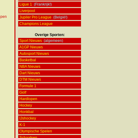
Ligue 1
(Frankrijk!)
Liverpool
elpen
Jupiler Pro League
(België!)
Champions League
Overige Sporten:
Sport Nieuws
(algemeen)
A1GP Nieuws
Autosport Nieuws
Basketbal
NBA Nieuws
Dart Nieuws
DTM Nieuws
Formule 1
Golf
Hardlopen
Hockey
Honkbal
IJshockey
K-1
Olympische Spelen
Schaatsen