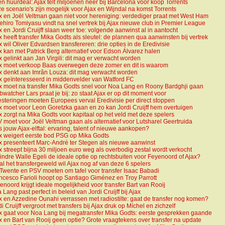
n huurdeal: Ajax telt miljoenen neer bij Barcelona voor koop Torrents
e scenario's zijn mogelijk voor Ajax en Wijndal na komst Torrents
x en Joël Veltman gaan niet voor hereniging: verdediger praat met West Ham
ehiro Tomiyasu vindt na snel vertrek bij Ajax nieuwe club in Premier League
x en Jordi Cruijff slaan weer toe: volgende aanwinst al in aantocht
x heeft transfer Mika Godts als sleutel: de plannen qua aanwinsten bij vertrek
x wil Oliver Edvardsen transfereren: drie opties in de Eredivisie
x kan met Patrick Berg alternatief voor Edson Álvarez halen
x gelinkt aan Jan Virgili: dit mag er verwacht worden
x moet verkoop Baas overwegen deze zomer en dit is waarom
x denkt aan Imrân Louza: dit mag verwacht worden
x geïnteresseerd in middenvelder van Watford FC
x moet na transfer Mika Godts snel voor Noa Lang en Roony Bardghji gaan
bwatcher Lars praat je bij: zo staat Ajax er op dit moment voor
esteringen moeten Europees verval Eredivisie per direct stoppen
x moet voor Leon Goretzka gaan en zo kan Jordi Cruijff hem overtuigen
x zorgt na Mika Godts voor kapitaal op het veld met deze spelers
 moet voor Joël Veltman gaan als alternatief voor Lutsharel Geertruida
s jouw Ajax-elftal: ervaring, talent of nieuwe aankopen?
x weigert eerste bod PSG op Mika Godts
x presenteert Marc-André ter Stegen als nieuwe aanwinst
x streept bijna 30 miljoen euro weg als overbodig zestal wordt verkocht
Sindre Walle Egeli de ideale optie op rechtsbuiten voor Feyenoord of Ajax?
al het transfergeweld wil Ajax nog af van deze 6 spelers
Twente en PSV moeten om tafel voor transfer Isaac Babadi
ncesco Farioli hoopt op Santiago Giménez en Troy Parrott
enoord krijgt ideale mogelijkheid voor transfer Bart van Rooij
 Lang past perfect in beleid van Jordi Cruijff bij Ajax
x en Azzedine Ounahi verrassen met radiostilte: gaat de transfer nog komen?
di Cruijff vergroot met transfers bij Ajax druk op Míchel en zichzelf
x gaat voor Noa Lang bij megatransfer Mika Godts: eerste gesprekken gaande
x en Bart van Rooij geen optie? Grote vraagtekens over transfer na update