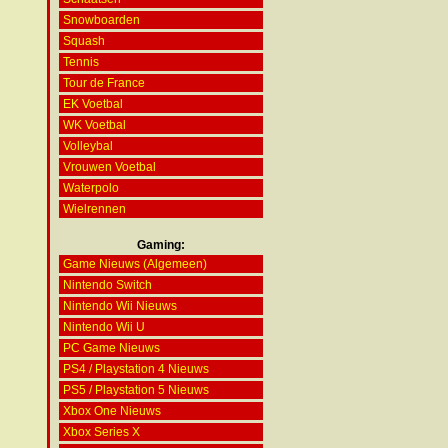
Snowboarden
Squash
Tennis
Tour de France
EK Voetbal
WK Voetbal
Volleybal
Vrouwen Voetbal
Waterpolo
Wielrennen
Gaming:
Game Nieuws (Algemeen)
Nintendo Switch
Nintendo Wii Nieuws
Nintendo Wii U
PC Game Nieuws
PS4 / Playstation 4 Nieuws
PS5 / Playstation 5 Nieuws
Xbox One Nieuws
Xbox Series X