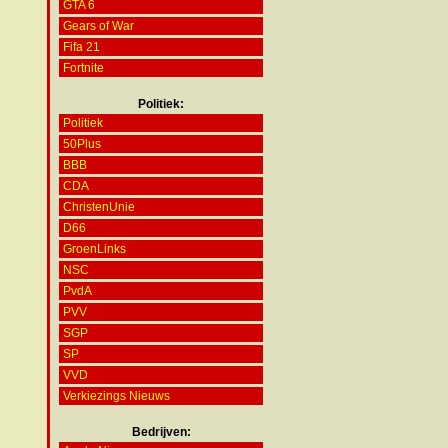
GTA 6
Gears of War
Fifa 21
Fortnite
Politiek:
Politiek
50Plus
BBB
CDA
ChristenUnie
D66
GroenLinks
NSC
PvdA
PVV
SGP
SP
VVD
Verkiezings Nieuws
Bedrijven: