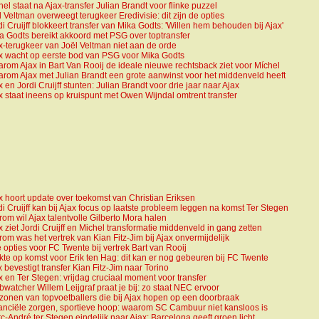
hel staat na Ajax-transfer Julian Brandt voor flinke puzzel
l Veltman overweegt terugkeer Eredivisie: dit zijn de opties
di Cruijff blokkeert transfer van Mika Godts: 'Willen hem behouden bij Ajax'
a Godts bereikt akkoord met PSG over toptransfer
x-terugkeer van Joël Veltman niet aan de orde
x wacht op eerste bod van PSG voor Mika Godts
rom Ajax in Bart Van Rooij de ideale nieuwe rechtsback ziet voor Míchel
rom Ajax met Julian Brandt een grote aanwinst voor het middenveld heeft
x en Jordi Cruijff stunten: Julian Brandt voor drie jaar naar Ajax
x staat ineens op kruispunt met Owen Wijndal omtrent transfer
x hoort update over toekomst van Christian Eriksen
di Cruijff kan bij Ajax focus op laatste probleem leggen na komst Ter Stegen
rom wil Ajax talentvolle Gilberto Mora halen
x ziet Jordi Cruijff en Michel transformatie middenveld in gang zetten
rom was het vertrek van Kian Fitz-Jim bij Ajax onvermijdelijk
e opties voor FC Twente bij vertrek Bart van Rooij
kte op komst voor Erik ten Hag: dit kan er nog gebeuren bij FC Twente
x bevestigt transfer Kian Fitz-Jim naar Torino
x en Ter Stegen: vrijdag cruciaal moment voor transfer
bwatcher Willem Leijgraf praat je bij: zo staat NEC ervoor
zonen van topvoetballers die bij Ajax hopen op een doorbraak
anciële zorgen, sportieve hoop: waarom SC Cambuur niet kansloos is
c-André ter Stegen eindelijk naar Ajax: Barcelona geeft groen licht