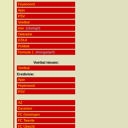
Feyenoord
Ajax
PSV
Voetbal
Iran
(Oorlog!!)
Oekraïne
GTA 6
Politiek
Formule 1
(Hongarije!!)
Voetbal nieuws:
Voetbal
Eredivisie:
Ajax
Feyenoord
PSV
AZ
Excelsior
FC Groningen
FC Twente
FC Utrecht