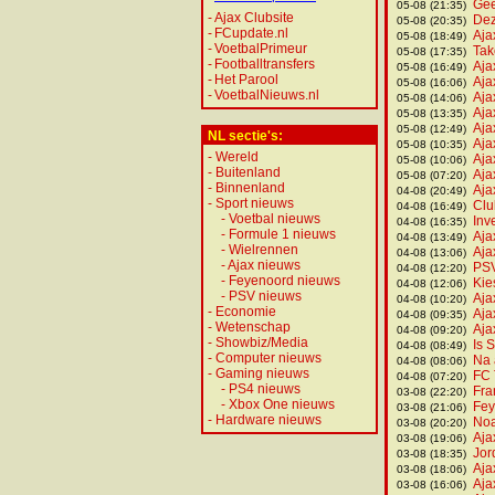
Gee
05-08 (21:35)
-
Ajax Clubsite
Dez
05-08 (20:35)
-
FCupdate.nl
Aja
05-08 (18:49)
-
VoetbalPrimeur
Tak
05-08 (17:35)
-
Footballtransfers
Aja
05-08 (16:49)
-
Het Parool
Aja
05-08 (16:06)
-
VoetbalNieuws.nl
Aja
05-08 (14:06)
Aja
05-08 (13:35)
Aja
05-08 (12:49)
NL sectie's:
Aja
05-08 (10:35)
-
Wereld
Aja
05-08 (10:06)
-
Buitenland
Aja
05-08 (07:20)
-
Binnenland
Aja
04-08 (20:49)
-
Sport nieuws
Clu
04-08 (16:49)
-
Voetbal nieuws
Inv
04-08 (16:35)
-
Formule 1 nieuws
Aja
04-08 (13:49)
-
Wielrennen
Aja
04-08 (13:06)
-
Ajax nieuws
PSV
04-08 (12:20)
-
Feyenoord nieuws
Kie
04-08 (12:06)
-
PSV nieuws
Aja
04-08 (10:20)
-
Economie
Aja
04-08 (09:35)
-
Wetenschap
Aja
04-08 (09:20)
-
Showbiz/Media
Is 
04-08 (08:49)
-
Computer nieuws
Na 
04-08 (08:06)
-
Gaming nieuws
FC 
04-08 (07:20)
-
PS4 nieuws
Fra
03-08 (22:20)
-
Xbox One nieuws
Fey
03-08 (21:06)
-
Hardware nieuws
Noa
03-08 (20:20)
Aja
03-08 (19:06)
Jor
03-08 (18:35)
Aja
03-08 (18:06)
Aja
03-08 (16:06)