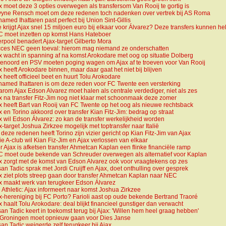
x moet deze 3 opties overwegen als transfersom Van Rooij te gortig is
yne Rensch moet om deze redenen toch nadenken over vertrek bij AS Roma
amed Ihattaren past perfect bij Union Sint-Gillis
 krijgt Ajax snel 15 miljoen euro bij elkaar voor Álvarez? Deze transfers kunnen h
 moet inzetten op komst Hans Hateboer
erpool benadert Ajax-target Gilberto Mora
ces NEC geen toeval: hierom mag niemand ze onderschatten
x wacht in spanning af na komst Arokodare met oog op situatie Dolberg
enoord en PSV moeten poging wagen om Ajax af te troeven voor Van Rooij
x heeft Arokodare binnen, maar daar gaat het niet bij blijven
x heeft officieel beet en huurt Tolu Arokodare
amed Ihattaren is om deze reden voor FC Twente een versterking
rom Ajax Edson Alvarez moet halen als centrale verdediger, niet als zes
x na transfer Fitz-Jim nog niet klaar met schoonmaak deze zomer
x heeft Bart van Rooij van FC Twente op het oog als nieuwe rechtsback
x en Torino akkoord over transfer Kian Fitz-Jim: bedrag op straat
x wil Edson Álvarez: zo kan de transfer werkelijkheid worden
x-target Joshua Zirkzee mogelijk met toptransfer naar Italië
deze redenen heeft Torino zijn vizier gericht op Kian Fitz-Jim van Ajax
ie A-club wil Kian Fiz-Jim en Ajax verlossen van elkaar
r Ajax is afketsen transfer Ahmetcan Kaplan een flinke financiële ramp
 moet oude bekende van Schreuder overwegen als alternatief voor Kaplan
x zorgt met de komst van Edson Alvarez ook voor vraagtekens op zes
an Tadic sprak met Jordi Cruijff en Ajax, doet onthulling over gesprek
x ziet plots streep gaan door transfer Ahmetcan Kaplan naar NEC
x maakt werk van terugkeer Edson Álvarez
 Athletic: Ajax informeert naar komst Joshua Zirkzee
x-hereniging bij FC Porto? Farioli aast op oude bekende Bertrand Traoré
x haalt Tolu Arokodare: deal blijkt financieel gunstiger dan verwacht
an Tadic keert in toekomst terug bij Ajax: 'Willen hem heel graag hebben'
Groningen moet opnieuw gaan voor Dies Janse
an Tadic weigerde zelf terugkeer bij Ajax