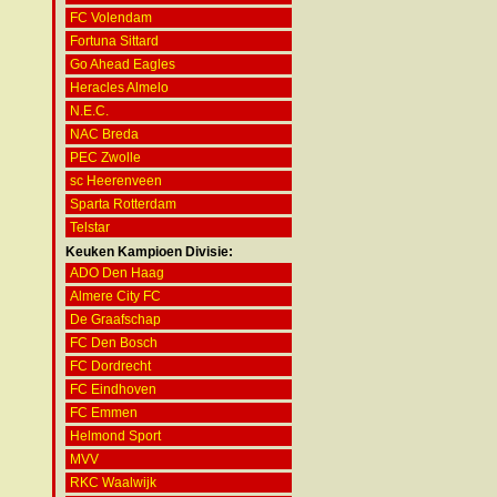
FC Volendam
Fortuna Sittard
Go Ahead Eagles
Heracles Almelo
N.E.C.
NAC Breda
PEC Zwolle
sc Heerenveen
Sparta Rotterdam
Telstar
Keuken Kampioen Divisie:
ADO Den Haag
Almere City FC
De Graafschap
FC Den Bosch
FC Dordrecht
FC Eindhoven
FC Emmen
Helmond Sport
MVV
RKC Waalwijk