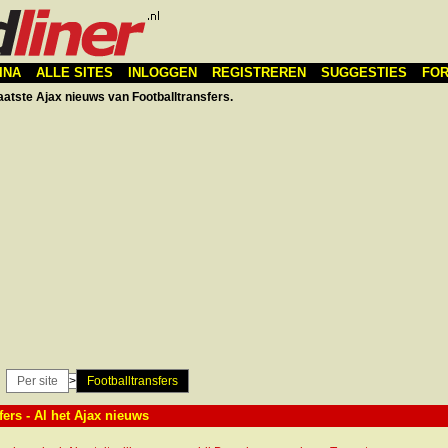
INA
ALLE SITES
INLOGGEN
REGISTREREN
SUGGESTIES
FO
laatste Ajax nieuws van Footballtransfers.
Per site
>
Footballtransfers
ers - Al het Ajax nieuws