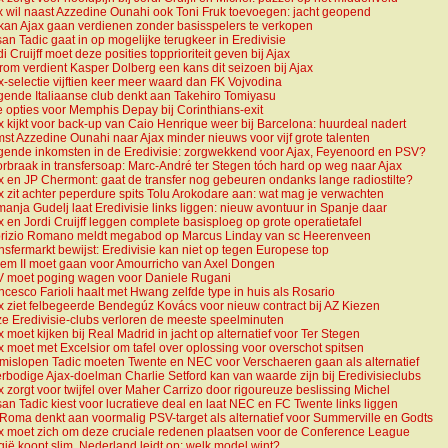
x wil naast Azzedine Ounahi ook Toni Fruk toevoegen: jacht geopend
 kan Ajax gaan verdienen zonder basisspelers te verkopen
an Tadic gaat in op mogelijke terugkeer in Eredivisie
di Cruijff moet deze posities topprioriteit geven bij Ajax
rom verdient Kasper Dolberg een kans dit seizoen bij Ajax
x-selectie vijftien keer meer waard dan FK Vojvodina
gende Italiaanse club denkt aan Takehiro Tomiyasu
e opties voor Memphis Depay bij Corinthians-exit
x kijkt voor back-up van Caio Henrique weer bij Barcelona: huurdeal nadert
st Azzedine Ounahi naar Ajax minder nieuws voor vijf grote talenten
jgende inkomsten in de Eredivisie: zorgwekkend voor Ajax, Feyenoord en PSV?
rbraak in transfersoap: Marc-André ter Stegen tóch hard op weg naar Ajax
x en JP Chermont: gaat de transfer nog gebeuren ondanks lange radiostilte?
x zit achter peperdure spits Tolu Arokodare aan: wat mag je verwachten
anja Gudelj laat Eredivisie links liggen: nieuw avontuur in Spanje daar
x en Jordi Cruijff leggen complete basisploeg op grote operatietafel
rizio Romano meldt megabod op Marcus Linday van sc Heerenveen
nsfermarkt bewijst: Eredivisie kan niet op tegen Europese top
lem II moet gaan voor Amourricho van Axel Dongen
 moet poging wagen voor Daniele Rugani
ncesco Farioli haalt met Hwang zelfde type in huis als Rosario
x ziet felbegeerde Bendegúz Kovács voor nieuw contract bij AZ Kiezen
e Eredivisie-clubs verloren de meeste speelminuten
x moet kijken bij Real Madrid in jacht op alternatief voor Ter Stegen
x moet met Excelsior om tafel over oplossing voor overschot spitsen
mislopen Tadic moeten Twente en NEC voor Verschaeren gaan als alternatief
rbodige Ajax-doelman Charlie Setford kan van waarde zijn bij Eredivisieclubs
x zorgt voor twijfel over Maher Carrizo door rigoureuze beslissing Michel
an Tadic kiest voor lucratieve deal en laat NEC en FC Twente links liggen
Roma denkt aan voormalig PSV-target als alternatief voor Summerville en Godts
x moet zich om deze cruciale redenen plaatsen voor de Conference League
gië koopt slim, Nederland leidt op: welk model wint?