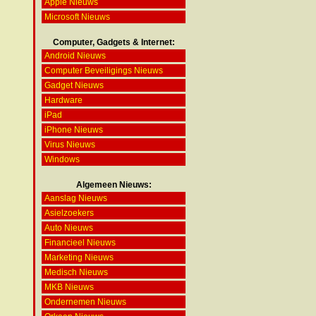
Apple Nieuws
Microsoft Nieuws
Computer, Gadgets & Internet:
Android Nieuws
Computer Beveiligings Nieuws
Gadget Nieuws
Hardware
iPad
iPhone Nieuws
Virus Nieuws
Windows
Algemeen Nieuws:
Aanslag Nieuws
Asielzoekers
Auto Nieuws
Financieel Nieuws
Marketing Nieuws
Medisch Nieuws
MKB Nieuws
Ondernemen Nieuws