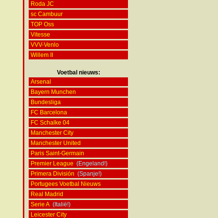
Roda JC
sc Cambuur
TOP Oss
Vitesse
VVV-Venlo
Willem II
Voetbal nieuws:
Arsenal
Bayern Munchen
Bundesliga
FC Barcelona
FC Schalke 04
Manchester City
Manchester United
Paris Saint-Germain
Premier League
(Engeland!)
Primera División
(Spanje!)
Portugees Voetbal Nieuws
Real Madrid
Serie A
(Italië!)
Leicester City