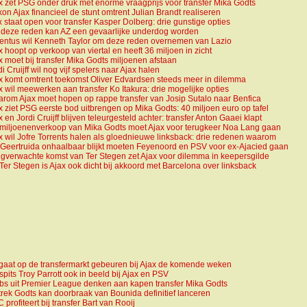
x zet PSG onder druk met enorme vraagprijs voor transfer Mika Godts
kon Ajax financieel de stunt omtrent Julian Brandt realiseren
x staat open voor transfer Kasper Dolberg: drie gunstige opties
deze reden kan AZ een gevaarlijke underdog worden
entus wil Kenneth Taylor om deze reden overnemen van Lazio
x hoopt op verkoop van viertal en heeft 36 miljoen in zicht
x moet bij transfer Mika Godts miljoenen afstaan
di Cruijff wil nog vijf spelers naar Ajax halen
x komt omtrent toekomst Oliver Edvardsen steeds meer in dilemma
x wil meewerken aan transfer Ko Itakura: drie mogelijke opties
rom Ajax moet hopen op rappe transfer van Josip Sutalo naar Benfica
x ziet PSG eerste bod uitbrengen op Mika Godts: 40 miljoen euro op tafel
x en Jordi Cruijff blijven teleurgesteld achter: transfer Anton Gaaei klapt
miljoenenverkoop van Mika Godts moet Ajax voor terugkeer Noa Lang gaan
x wil Jofre Torrents halen als gloednieuwe linksback: drie redenen waarom
 Geertruida onhaalbaar blijkt moeten Feyenoord en PSV voor ex-Ajacied gaan
gverwachte komst van Ter Stegen zet Ajax voor dilemma in keepersgilde
Ter Stegen is Ajax ook dicht bij akkoord met Barcelona over linksback
 gaat op de transfermarkt gebeuren bij Ajax de komende weken
spits Troy Parrott ook in beeld bij Ajax en PSV
bs uit Premier League denken aan kapen transfer Mika Godts
trek Godts kan doorbraak van Bounida definitief lanceren
 profiteert bij transfer Bart van Rooij