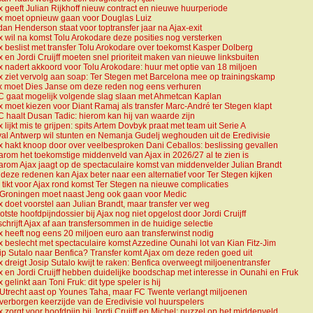
x geeft Julian Rijkhoff nieuw contract en nieuwe huurperiode
x moet opnieuw gaan voor Douglas Luiz
dan Henderson staat voor toptransfer jaar na Ajax-exit
x wil na komst Tolu Arokodare deze posities nog versterken
x beslist met transfer Tolu Arokodare over toekomst Kasper Dolberg
x en Jordi Cruijff moeten snel prioriteit maken van nieuwe linksbuiten
x nadert akkoord voor Tolu Arokodare: huur met optie van 18 miljoen
x ziet vervolg aan soap: Ter Stegen met Barcelona mee op trainingskamp
x moet Dies Janse om deze reden nog eens verhuren
 gaat mogelijk volgende slag slaan met Ahmetcan Kaplan
x moet kiezen voor Diant Ramaj als transfer Marc-André ter Stegen klapt
 haalt Dusan Tadic: hierom kan hij van waarde zijn
x lijkt mis te grijpen: spits Artem Dovbyk praat met team uit Serie A
al Antwerp wil stunten en Nemanja Gudelj weghouden uit de Eredivisie
x hakt knoop door over veelbesproken Dani Ceballos: beslissing gevallen
rom het toekomstige middenveld van Ajax in 2026/27 al te zien is
rom Ajax jaagt op de spectaculaire komst van middenvelder Julian Brandt
deze redenen kan Ajax beter naar een alternatief voor Ter Stegen kijken
d tikt voor Ajax rond komst Ter Stegen na nieuwe complicaties
Groningen moet naast Jeng ook gaan voor Medic
x doet voorstel aan Julian Brandt, maar transfer ver weg
otste hoofdpijndossier bij Ajax nog niet opgelost door Jordi Cruijff
 schrijft Ajax af aan transfersommen in de huidige selectie
x heeft nog eens 20 miljoen euro aan transferwinst nodig
x beslecht met spectaculaire komst Azzedine Ounahi lot van Kian Fitz-Jim
ip Sutalo naar Benfica? Transfer komt Ajax om deze reden goed uit
x dreigt Josip Sutalo kwijt te raken: Benfica overweegt miljoenentransfer
x en Jordi Cruijff hebben duidelijke boodschap met interesse in Ounahi en Fruk
 gelinkt aan Toni Fruk: dit type speler is hij
Utrecht aast op Younes Taha, maar FC Twente verlangt miljoenen
verborgen keerzijde van de Eredivisie vol huurspelers
x zorgt voor hoofdpijn bij Jordi Cruijff en Michel: puzzel op het middenveld