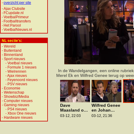
-
overzicht per site
-
Ajax Clubsite
-
FCupdate.nl
-
VoetbalPrimeur
-
Footballtransfers
-
Het Parool
-
VoetbalNieuws.nl
NL sectie's:
-
Wereld
-
Buitenland
-
Binnenland
-
Sport nieuws
-
Voetbal nieuws
-
Formule 1 nieuws
In de Wandelgangen, een online rubrie
-
Wielrennen
Merel Ek en Wilfred Genee terug op weer
-
Ajax nieuws
-
Feyenoord nieuws
hi
-
PSV nieuws
-
Economie
-
Wetenschap
-
Showbiz/Media
-
Computer nieuws
-
Gaming nieuws
Dave
Wilfred Genee
-
PS4 nieuws
Maasland over
en Johan
-
Xbox One nieuws
relatiebreuk:
Derksen
03-12, 22:03
03-12, 21:36
-
Hardware nieuws
'Ontzettend
confronteren
verdrietig,
bargast: 'Ik
maar echt in
vond het een