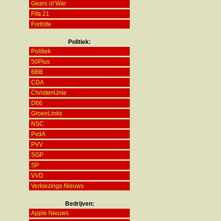
Gears of War
Fifa 21
Fortnite
Politiek:
Politiek
50Plus
BBB
CDA
ChristenUnie
D66
GroenLinks
NSC
PvdA
PVV
SGP
SP
VVD
Verkiezings Nieuws
Bedrijven:
Apple Nieuws