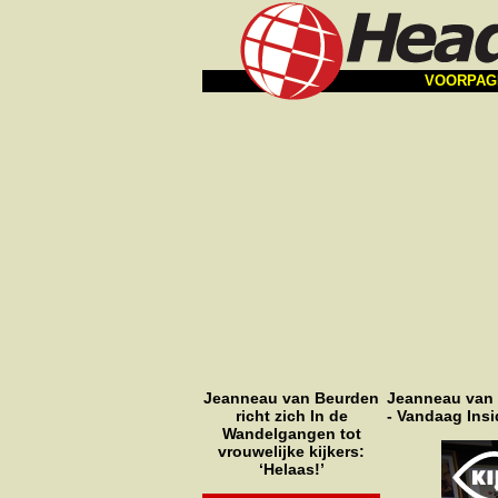
VOORPAG
Jeanneau van Beurden
Jeanneau van B
richt zich In de
- Vandaag Insi
Wandelgangen tot
vrouwelijke kijkers:
‘Helaas!’