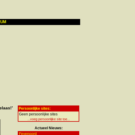
RUM
elaas!’
Persoonlijke sites:
Geen persoonlijke sites
...voeg persoonlijke site toe...
Actueel Nieuws:
Feyenoord