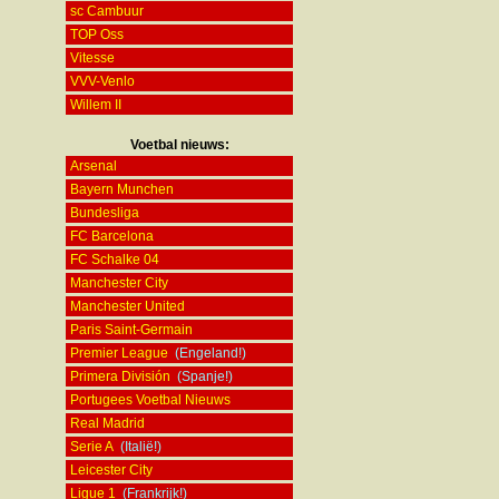
sc Cambuur
TOP Oss
Vitesse
VVV-Venlo
Willem II
Voetbal nieuws:
Arsenal
Bayern Munchen
Bundesliga
FC Barcelona
FC Schalke 04
Manchester City
Manchester United
Paris Saint-Germain
Premier League
(Engeland!)
Primera División
(Spanje!)
Portugees Voetbal Nieuws
Real Madrid
Serie A
(Italië!)
Leicester City
Ligue 1
(Frankrijk!)