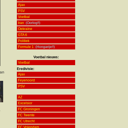
Ajax
PSV
Voetbal
Iran
(Oorlog!!)
Oekraïne
GTA 6
Politiek
Formule 1
(Hongarije!!)
Voetbal nieuws:
Voetbal
Eredivisie:
van
Ajax
Feyenoord
PSV
AZ
Excelsior
FC Groningen
FC Twente
d
FC Utrecht
FC Volendam