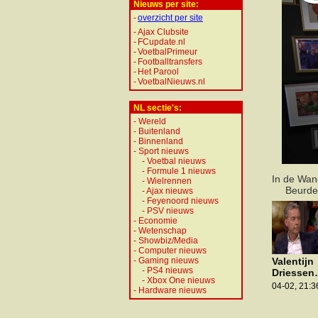
Nieuws per site:
-
overzicht per site
-
Ajax Clubsite
-
FCupdate.nl
-
VoetbalPrimeur
-
Footballtransfers
-
Het Parool
-
VoetbalNieuws.nl
NL sectie's:
-
Wereld
-
Buitenland
-
Binnenland
-
Sport nieuws
-
Voetbal nieuws
-
Formule 1 nieuws
In de Wan
-
Wielrennen
Beurde
-
Ajax nieuws
-
Feyenoord nieuws
-
PSV nieuws
-
Economie
-
Wetenschap
-
Showbiz/Media
-
Computer nieuws
-
Gaming nieuws
Valentijn
-
PS4 nieuws
Driessen
-
Xbox One nieuws
reageert 
04-02, 21:3
-
Hardware nieuws
bekenten
Johan