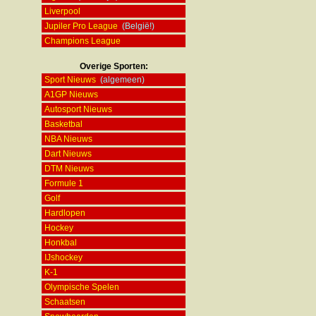
Liverpool
Jupiler Pro League
(België!)
Champions League
Overige Sporten:
Sport Nieuws
(algemeen)
A1GP Nieuws
Autosport Nieuws
Basketbal
NBA Nieuws
Dart Nieuws
DTM Nieuws
Formule 1
Golf
Hardlopen
Hockey
Honkbal
IJshockey
K-1
Olympische Spelen
Schaatsen