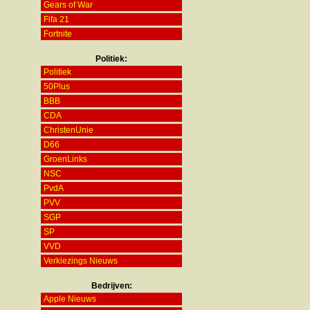
Gears of War
Fifa 21
Fortnite
Politiek:
Politiek
50Plus
BBB
CDA
ChristenUnie
D66
GroenLinks
NSC
PvdA
PVV
SGP
SP
VVD
Verkiezings Nieuws
Bedrijven:
Apple Nieuws