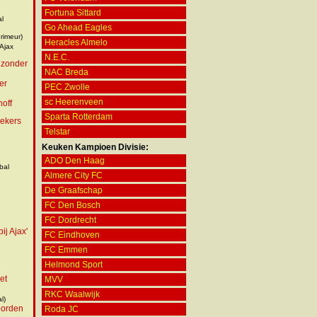
Fortuna Sittard
l
Go Ahead Eagles
rimeur)
Heracles Almelo
Ajax
N.E.C.
 zonder
NAC Breda
er
PEC Zwolle
sc Heerenveen
hoff
Sparta Rotterdam
oekers
Telstar
Keuken Kampioen Divisie:
ADO Den Haag
bal
Almere City FC
De Graafschap
FC Den Bosch
FC Dordrecht
ij Ajax'
FC Eindhoven
FC Emmen
Helmond Sport
et
MVV
RKC Waalwijk
l)
woorden
Roda JC