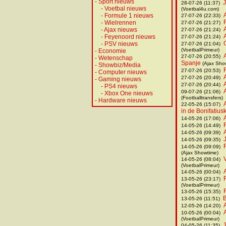
-
Sport nieuws
J
28-07-26 (11:37)
-
Voetbal nieuws
(Voetbal4u.com)
-
Formule 1 nieuws
27-07-26 (22:33)
-
Wielrennen
27-07-26 (21:27)
-
Ajax nieuws
27-07-26 (21:24)
-
Feyenoord nieuws
27-07-26 (21:24)
-
PSV nieuws
27-07-26 (21:04)
(VoetbalPrimeur)
-
Economie
27-07-26 (20:55)
-
Wetenschap
Spanje
(Ajax Sho
-
Showbiz/Media
27-07-26 (20:53)
-
Computer nieuws
27-07-26 (20:49)
-
Gaming nieuws
27-07-26 (20:44)
-
PS4 nieuws
09-07-26 (21:06)
-
Xbox One nieuws
(Footballtransfers)
-
Hardware nieuws
22-05-26 (15:07)
in de Bonifatiu
14-05-26 (17:06)
14-05-26 (14:49)
14-05-26 (09:39)
14-05-26 (09:35)
14-05-26 (09:09)
(Ajax Showtime)
14-05-26 (08:04)
(VoetbalPrimeur)
14-05-26 (00:04)
13-05-26 (23:17)
(VoetbalPrimeur)
13-05-26 (15:35)
B
13-05-26 (11:51)
12-05-26 (14:20)
10-05-26 (00:04)
(VoetbalPrimeur)
J
04-05-26 (11:35)