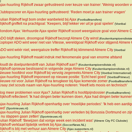
)
Ajax-huurling Rijkhoff zwaar gefrustreerd over keuze van trainer: 'Weinig woorden v
Clubtopscorer en Ajax-huurling gefrustreerd: 'Reden moet je aan trainer vragen'
Julian Rijkhoff legt bom onder wanbeleid bij Ajax
(Footballtransfers)
ijkhoff gniffelt na prachtgoal: 'Keepers, blijf lekker ver uit je goal spelen'
(Voetbal
Rondom Ajax: Verhuurde Ajax-speler Rijkhoff scoort weergaloze goal voor Almere C
ADO blijft steken, droomgoal Rijkhoff bezorgt Almere City winst
(Keukenkampioendivisie
Koploper ADO wint weer niet van Vitesse, wereldgoal Rijkhoff voor stijgend Almere 
ADO wint wéér niet, weergaloze treffer Rijkhoff bij klimmend Almere City
(Voetbal
Ajax-huurling Rijkhoff maakt indruk met fenomenale goal van enorme afstand
oudt de doelpuntendrift van Julian Rijkhoff aan?
(Keukenkampioendivisie.nl)
Rijkhoff opnieuw beslissend in volgende zege Almere City
(Keukenkampioendivisie.nl)
Nieuwe hoofdrol voor Rijkhoff bij vervolg zegereeks Almere City
(Voetbal International)
Ajax-huurling Rijkhoff imponeert op nieuwe positie: 'Echt heel goed'
(VoetbalPrimeur)
ieuwe rol voor Julian Rijkhoff na terugkeer bij Ajax komende zomer
(Footballtransfers
raay ziet scouts naam van Ajax-huurling noteren: 'Heeft iets moois en technisch'
og meer problemen voor Ajax? Julian Rijkhoff is hoofdpijndossier
(Footballtransfers)
Rijkhoff reflecteert: 'Ik had dingen beter kunnen doen, Ajax had dingen beter kunne
Ajax-huurling Julian Rijkhoff openhartig over 'moeilijke periodes': 'Ik heb een aardi
wd'
(Sportnieuws.nl)
Ajax-huurling Julian Rijkhoff openhartig over verleden bij Borussia Dortmund en zij
t nu stappen gaan zetten'
(Sportnieuws.nl)
Julian Rijkhoff: 'Bewijzen dat vorige week een incident was'
(Almere City FC Clubsite)
ijkhoff verklaart tijdelijk vertrek bij Ajax
(SoccerNews.NL)
Rijkhoff is blij met verhuur aan Almere City
(Ajax.supporters.nl)