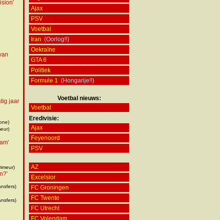
ision'
Ajax
PSV
Voetbal
Iran
(Oorlog!!)
Oekraïne
 van
GTA 6
Politiek
Formule 1
(Hongarije!!)
Voetbal nieuws:
tig jaar
Voetbal
Eredivisie:
one)
Ajax
eur)
Feyenoord
wam'
PSV
AZ
rimeur)
n?'
Excelsior
ansfers)
FC Groningen
FC Twente
ansfers)
FC Utrecht
FC Volendam