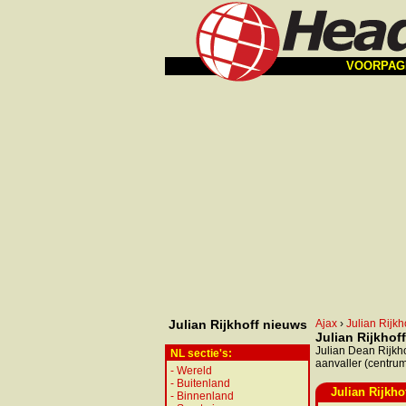
VOORPAG
Julian Rijkhoff nieuws
Ajax
›
Julian Rijkh
Julian Rijkhof
Julian Dean Rijkho
NL sectie's:
aanvaller (centrums
-
Wereld
-
Buitenland
Julian Rijkho
-
Binnenland