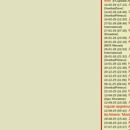
voor'
(FCupdate.nl
14-02-26 (17:12)
(VoetbalZone)
14-02-26 (16:46)
(VoetbalPrimeur)
10-02-26 (12:20)
R
27-01-26 (08:46)
International)
27-01-26 (07:26)
Showtime)
26-01-26 (23:09)
26-01-26 (22:16)
(NOS Nieuws)
26-01-26 (22:03)
International)
26-01-26 (21:32)
(VoetbalPrimeur)
H
14-01-26 (11:09)
20-12-25 (22:38)
20-12-25 (22:03)
14-12-25 (12:32)
N
10-12-25 (11:06)
K
08-11-25 (09:04)
(VoetbalPrimeur)
N
22-10-25 (11:20)
13-09-25 (09:09)
(Ajax Showtime)
12-09-25 (10:28)
rugzak opgebou
12-09-25 (05:42)
bij Almere: 'Moe
29-08-25 (15:40)
R
23-08-25 (10:10)
07-07-25 (15:27)