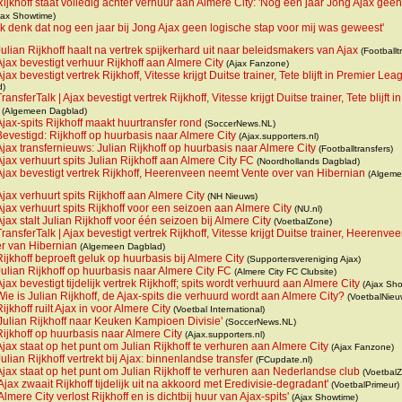
Rijkhoff staat volledig achter verhuur aan Almere City: 'Nog een jaar Jong Ajax geen
jax Showtime)
'Ik denk dat nog een jaar bij Jong Ajax geen logische stap voor mij was geweest'
Julian Rijkhoff haalt na vertrek spijkerhard uit naar beleidsmakers van Ajax
(Footballt
Ajax bevestigt verhuur Rijkhoff aan Almere City
(Ajax Fanzone)
Ajax bevestigt vertrek Rijkhoff, Vitesse krijgt Duitse trainer, Tete blijft in Premier Lea
d)
ransferTalk | Ajax bevestigt vertrek Rijkhoff, Vitesse krijgt Duitse trainer, Tete blijft in
(Algemeen Dagblad)
Ajax-spits Rijkhoff maakt huurtransfer rond
(SoccerNews.NL)
Bevestigd: Rijkhoff op huurbasis naar Almere City
(Ajax.supporters.nl)
Ajax transfernieuws: Julian Rijkhoff op huurbasis naar Almere City
(Footballtransfers)
Ajax verhuurt spits Julian Rijkhoff aan Almere City FC
(Noordhollands Dagblad)
Ajax bevestigt vertrek Rijkhoff, Heerenveen neemt Vente over van Hibernian
(Algem
Ajax verhuurt spits Rijkhoff aan Almere City
(NH Nieuws)
Ajax verhuurt spits Rijkhoff voor een seizoen aan Almere City
(NU.nl)
Ajax stalt Julian Rijkhoff voor één seizoen bij Almere City
(VoetbalZone)
TransferTalk | Ajax bevestigt vertrek Rijkhoff, Vitesse krijgt Duitse trainer, Heerenve
r van Hibernian
(Algemeen Dagblad)
Rijkhoff beproeft geluk op huurbasis bij Almere City
(Supportersvereniging Ajax)
Julian Rijkhoff op huurbasis naar Almere City FC
(Almere City FC Clubsite)
Ajax bevestigt tijdelijk vertrek Rijkhoff; spits wordt verhuurd aan Almere City
(Ajax Sho
Wie is Julian Rijkhoff, de Ajax-spits die verhuurd wordt aan Almere City?
(VoetbalNieuw
ijkhoff ruilt Ajax in voor Almere City
(Voetbal International)
'Julian Rijkhoff naar Keuken Kampioen Divisie'
(SoccerNews.NL)
Rijkhoff op huurbasis naar Almere City
(Ajax.supporters.nl)
Ajax staat op het punt om Julian Rijkhoff te verhuren aan Almere City
(Ajax Fanzone)
Julian Rijkhoff vertrekt bij Ajax: binnenlandse transfer
(FCupdate.nl)
Ajax staat op het punt om Julian Rijkhoff te verhuren aan Nederlandse club
(Voetbal
'Ajax zwaait Rijkhoff tijdelijk uit na akkoord met Eredivisie-degradant'
(VoetbalPrimeur)
'Almere City verlost Rijkhoff en is dichtbij huur van Ajax-spits'
(Ajax Showtime)