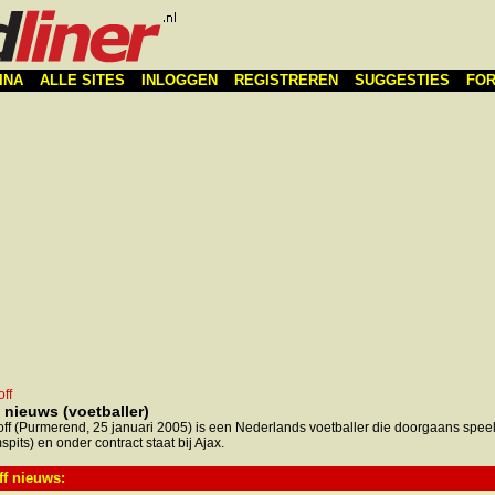
INA
ALLE SITES
INLOGGEN
REGISTREREN
SUGGESTIES
FO
off
f nieuws (voetballer)
ff (Purmerend, 25 januari 2005) is een Nederlands voetballer die doorgaans speel
pits) en onder contract staat bij Ajax.
ff nieuws: