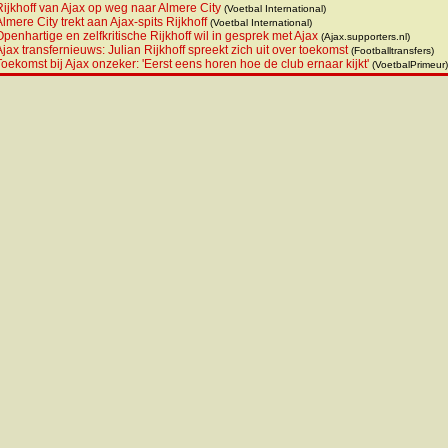
Rijkhoff van Ajax op weg naar Almere City
(Voetbal International)
Almere City trekt aan Ajax-spits Rijkhoff
(Voetbal International)
Openhartige en zelfkritische Rijkhoff wil in gesprek met Ajax
(Ajax.supporters.nl)
Ajax transfernieuws: Julian Rijkhoff spreekt zich uit over toekomst
(Footballtransfers)
Toekomst bij Ajax onzeker: 'Eerst eens horen hoe de club ernaar kijkt'
(VoetbalPrimeur)