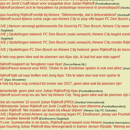
Ajax en Jordi Cruijff staan voor vraagstuk door Julian Rijkhoff
(Footballtransfers)
Rijkhoff probeert zich te herpakken na plotselinge reserverol in promotiejacht
(Voetba
Ajax-huurling Rijkhoff eerlijk bij Almere: 'Slikmomentje, dat is teleurstellend'
(VoetbalP
Rijkhoff scoort tijdens ruime zege van Almere City in play-offs tegen FC Den Bosch
(
LIVE | Akmum vervangt geblesseerde De Groot bij FC Den Bosch; Almere City weer
 Dagblad)
LIVE | Opstellingen bekend: FC Den Bosch zoals verwacht, Almere City begint zond
 Dagblad)
LIVE | Opstellingen bekend: FC Den Bosch zoals verwacht, Almere City zonder Rijk
)
LIVE | Opstellingen FC Den Bosch en Almere City bekend: geen Rijkhoff bij de bez
)
'Ik heb nog geen idee wat de plannen van Ajax zijn, ik laat het aan mijn agent'
Rijkhoff reageert op 'terugkeer naar Ajax'
(SoccerNews.NL)
Rijkhoff koos bewust voor KKD: 'Onder in de Eredivisie spelen is ook niet alles'
(Voet
Rijkhoff kijkt uit naar treffen met Jong Ajax: 'Om te laten zien wat voor speler ik
en'
(Ajax Showtime)
Ik heb bij Ajax nog contract tot zomer van 2027, geen idee wat de plannen zijn'
pmerkelijk: geen plek voor Julian Rijkhoff bij Ajax
(Footballtransfers)
ijkhoff scoort erop los als 'tien' bij Almere City: 'Nog geen idee wat de plannen zijn b
Ook als nummer 10 scoort Julian Rijkhoff (PRO)
(Voetbal International)
Uitblinkende Julian Rijkhoff zet Jordi Cruijff bij Ajax voor dilemma
(Footballtransfers)
Julian Rijkhoff: 'We moeten als team bij elkaar blijven'
(Almere City FC Clubsite)
LIVE | Rijkhoff schiet Almere op voorsprong tegen FC Eindhoven, ploeg van Poortvli
een zwakke tweede helft
(Eindhovens Dagblad)
VI Live: Summerville in de basis, Rijkhoff goud waard voor Almere
(Voetbal Internationa
Ajax-huurling Julian Rijkhoff diep teleurgesteld in trainer Jeroen Rijsdijk: 'Weinig 