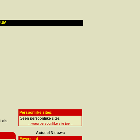
RUM
Persoonlijke sites:
Geen persoonlijke sites
t als
...voeg persoonlijke site toe...
Actueel Nieuws:
Feyenoord