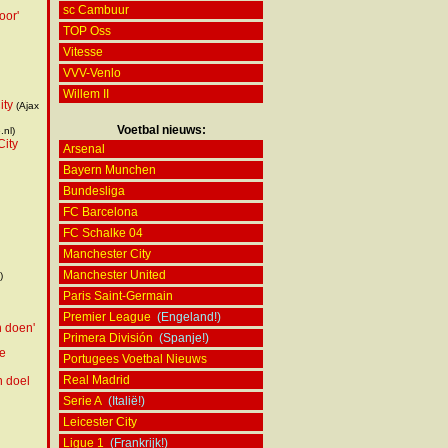
sc Cambuur
oor'
TOP Oss
Vitesse
VVV-Venlo
Willem II
ity
(Ajax
Voetbal nieuws:
.nl)
City
Arsenal
Bayern Munchen
Bundesliga
FC Barcelona
FC Schalke 04
Manchester City
Manchester United
)
Paris Saint-Germain
Premier League
(Engeland!)
n doen'
Primera División
(Spanje!)
ge
Portugees Voetbal Nieuws
Real Madrid
n doel
Serie A
(Italië!)
Leicester City
Ligue 1
(Frankrijk!)