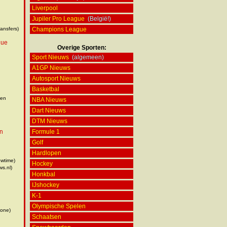
Liverpool
Jupiler Pro League
(België!)
ransfers)
Champions League
gue
Overige Sporten:
Sport Nieuws
(algemeen)
A1GP Nieuws
Autosport Nieuws
Basketbal
een
NBA Nieuws
Dart Nieuws
DTM Nieuws
en
Formule 1
Golf
Hardlopen
wtime)
Hockey
s.nl)
Honkbal
IJshockey
K-1
Olympische Spelen
Zone)
Schaatsen