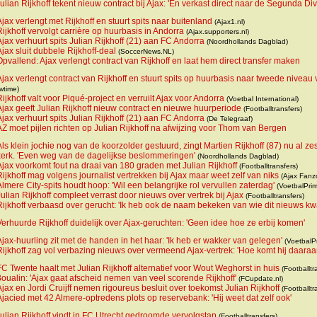
ulian Rijkhoff tekent nieuw contract bij Ajax: 'En verkast direct naar de Segunda Div
Ajax verlengt met Rijkhoff en stuurt spits naar buitenland
(Ajax1.nl)
Rijkhoff vervolgt carrière op huurbasis in Andorra
(Ajax.supporters.nl)
Ajax verhuurt spits Julian Rijkhoff (21) aan FC Andorra
(Noordhollands Dagblad)
Ajax sluit dubbele Rijkhoff-deal
(SoccerNews.NL)
Opvallend: Ajax verlengt contract van Rijkhoff en laat hem direct transfer maken
Ajax verlengt contract van Rijkhoff en stuurt spits op huurbasis naar tweede niveau
wtime)
Rijkhoff valt voor Piqué-project en verruilt Ajax voor Andorra
(Voetbal International)
Ajax geeft Julian Rijkhoff nieuw contract en nieuwe huurperiode
(Footballtransfers)
Ajax verhuurt spits Julian Rijkhoff (21) aan FC Andorra
(De Telegraaf)
AZ moet pijlen richten op Julian Rijkhoff na afwijzing voor Thom van Bergen
Als klein jochie nog van de koorzolder gestuurd, zingt Martien Rijkhoff (87) nu al zes
skerk. 'Even weg van de dagelijkse beslommeringen'
(Noordhollands Dagblad)
Ajax voorkomt fout na draai van 180 graden met Julian Rijkhoff
(Footballtransfers)
Rijkhoff mag volgens journalist vertrekken bij Ajax maar weet zelf van niks
(Ajax Fanz
Almere City-spits houdt hoop: 'Wil een belangrijke rol vervullen zaterdag'
(VoetbalPrim
Julian Rijkhoff compleet verrast door nieuws over vertrek bij Ajax
(Footballtransfers)
Rijkhoff verbaasd over gerucht: 'Ik heb ook de naam bekeken van wie dit nieuws k
Verhuurde Rijkhoff duidelijk over Ajax-geruchten: 'Geen idee hoe ze erbij komen'
Ajax-huurling zit met de handen in het haar: 'Ik heb er wakker van gelegen'
(VoetbalP
Rijkhoff zag vol verbazing nieuws over vermeend Ajax-vertrek: 'Hoe komt hij daaraa
FC Twente haalt met Julian Rijkhoff alternatief voor Wout Weghorst in huis
(Footballtr
oualin: 'Ajax gaat afscheid nemen van veel scorende Rijkhoff'
(FCupdate.nl)
Ajax en Jordi Cruijff nemen rigoureus besluit over toekomst Julian Rijkhoff
(Footballtr
Ajacied met 42 Almere-optredens plots op reservebank: 'Hij weet dat zelf ook'
ulian Rijkhoff vindt in FC Utrecht gedroomde vervolgstap
(Footballtransfers)